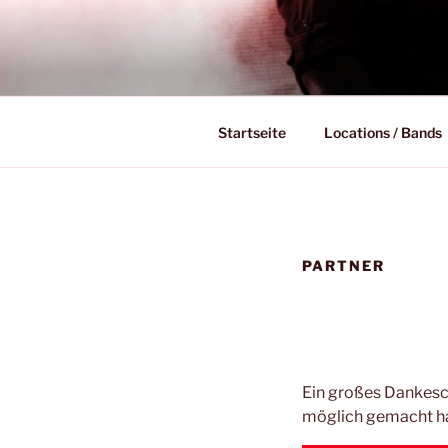
Zum
Inhalt
SIEGENER 
springen
Das Siegener Live Music Hoppin
FESTIVAL
Startseite
Locations / Bands
PARTNER
Ein großes Dankesc
möglich gemacht h