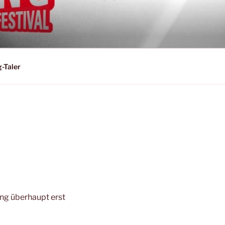
 KNEIPEN-
g-Taler
ng überhaupt erst