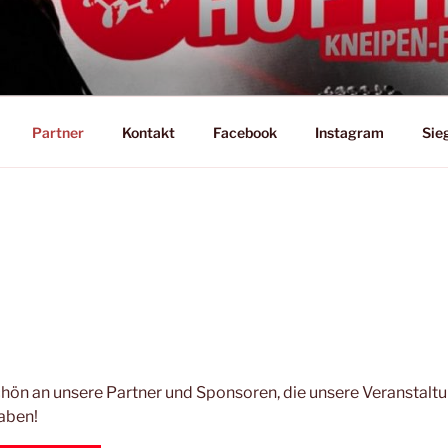
LIVE MUSIC HOPPING
g ist seit Jahren DAS Kneipen-Festival in der Stadt!
Partner
Kontakt
Facebook
Instagram
Sie
hön an unsere Partner und Sponsoren, die unsere Veranstaltu
aben!