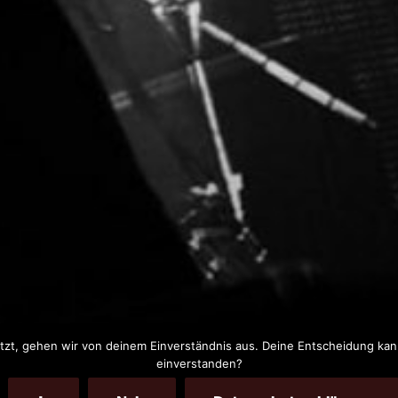
LIVE MUSIC HOPPING
g ist seit Jahren DAS Kneipen-Festival in der Stadt!
zt, gehen wir von deinem Einverständnis aus. Deine Entscheidung kanns
einverstanden?