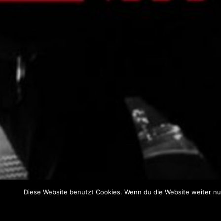
SIEGENER 
Das Siegener Live Music Hoppin
Diese Website benutzt Cookies. Wenn du die Website weiter nut
FESTIVAL